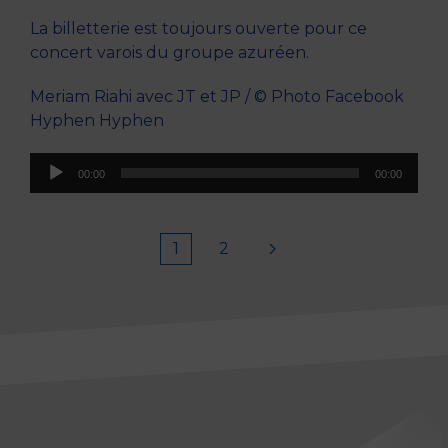
La billetterie est toujours ouverte pour ce
concert varois du groupe azuréen.
Meriam Riahi avec JT et JP / © Photo Facebook
Hyphen Hyphen
Lecteur
00:00
00:00
audio
1
2