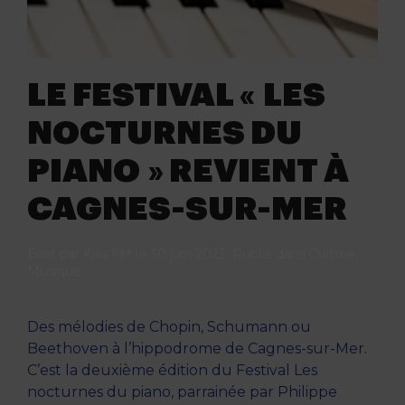
LE FESTIVAL « LES
NOCTURNES DU
PIANO » REVIENT À
CAGNES-SUR-MER
Écrit par
Kiss FM
le
30 juin 2023
. Publié dans
Culture
,
Musique
.
Des mélodies de Chopin, Schumann ou
Beethoven à l’hippodrome de Cagnes-sur-Mer.
C’est la deuxième édition du Festival Les
nocturnes du piano, parrainée par Philippe