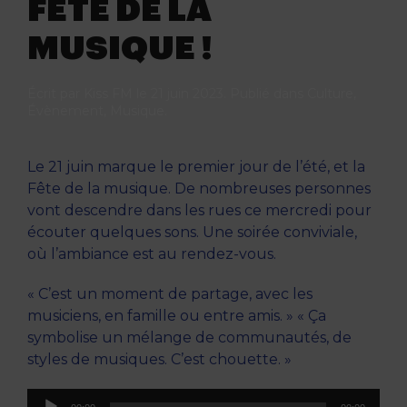
FÊTE DE LA
MUSIQUE !
Écrit par
Kiss FM
le
21 juin 2023
. Publié dans
Culture
,
Évènement
,
Musique
.
Le 21 juin marque le premier jour de l’été, et la
Fête de la musique. De nombreuses personnes
vont descendre dans les rues ce mercredi pour
écouter quelques sons. Une soirée conviviale,
où l’ambiance est au rendez-vous.
« C’est un moment de partage, avec les
musiciens, en famille ou entre amis. » « Ça
symbolise un mélange de communautés, de
styles de musiques. C’est chouette. »
Lecteur