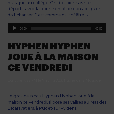
musique au collège. On doit bien saisir les
départs, avoir la bonne émotion dans ce qu’on
doit chanter. C’est comme du théâtre. »
Lecteur
00:00
00:00
audio
HYPHEN HYPHEN
JOUE À LA MAISON
CE VENDREDI
Écrit par
Kiss FM
le
7 avril 2023
. Publié dans
Musique
.
Le groupe niçois Hyphen Hyphen joue à la
maison ce vendredi. Il pose ses valises au Mas des
Escaravatiers, à Puget-sur-Argens.