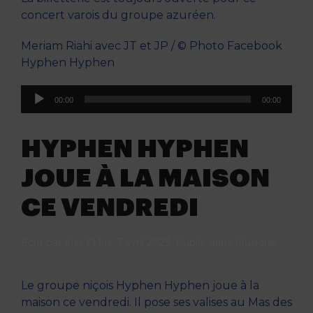
concert varois du groupe azuréen.
Meriam Riahi avec JT et JP / © Photo Facebook
Hyphen Hyphen
Lecteur
00:00
00:00
audio
HYPHEN HYPHEN
JOUE À LA MAISON
CE VENDREDI
Écrit par
Kiss FM
le
7 avril 2023
. Publié dans
Musique
.
Le groupe niçois Hyphen Hyphen joue à la
maison ce vendredi. Il pose ses valises au Mas des