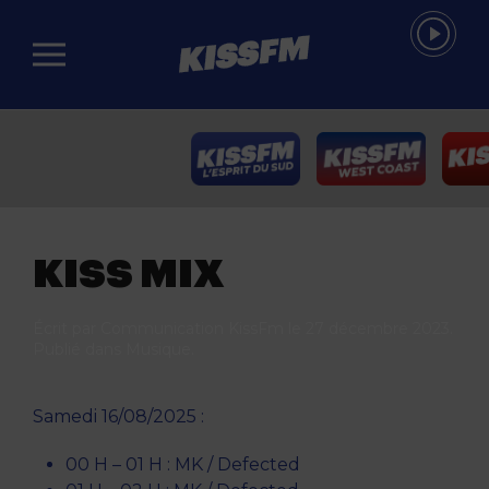
Passer au contenu principal
KISS MIX
Écrit par
Communication KissFm
le
27 décembre 2023
.
Publié dans
Musique
.
Samedi 16/08/2025 :
00 H – 01 H : MK / Defected