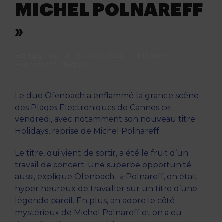
MICHEL POLNAREFF
»
Écrit par
Kiss FM
le
7 août 2023
. Publié dans
Évènement
,
Musique
.
Le duo Ofenbach a enflammé la grande scène
des Plages Electroniques de Cannes ce
vendredi, avec notamment son nouveau titre
Holidays, reprise de Michel Polnareff.
Le titre, qui vient de sortir, a été le fruit d’un
travail de concert. Une superbe opportunité
aussi, explique Ofenbach : « Polnareff, on était
hyper heureux de travailler sur un titre d’une
légende pareil. En plus, on adore le côté
mystérieux de Michel Polnareff et on a eu