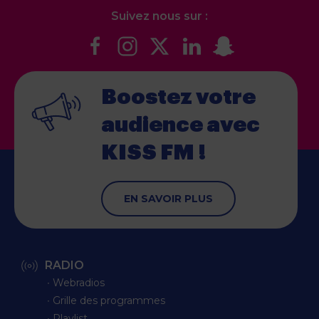
Suivez nous sur :
Boostez votre
audience
avec
KISS FM !
EN SAVOIR PLUS
RADIO
∙ Webradios
∙ Grille des programmes
∙ Playlist