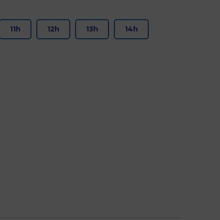
11h
12h
13h
14h