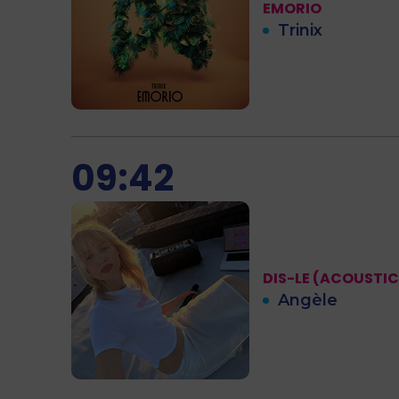
EMORIO
Trinix
09:42
DIS-LE (ACOUSTIC
Angèle