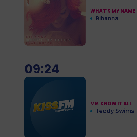
WHAT’S MY NAME
Rihanna
09:24
MR. KNOW IT ALL
Teddy Swims