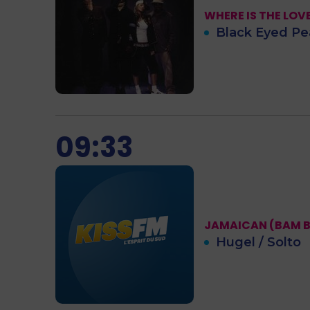
WHERE IS THE LOV
Black Eyed Pea
09:33
JAMAICAN (BAM B
Hugel / Solto