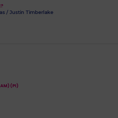
E?
s / Justin Timberlake
AM) (PI)