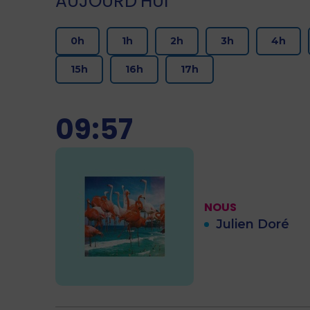
AUJOURD’HUI
0h
1h
2h
3h
4h
15h
16h
17h
09:57
NOUS
Julien Doré