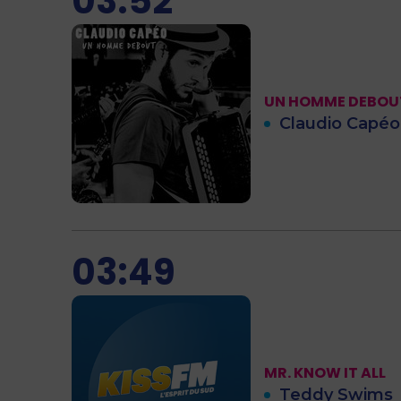
03:52
UN HOMME DEBOU
Claudio Capéo
03:49
MR. KNOW IT ALL
Teddy Swims