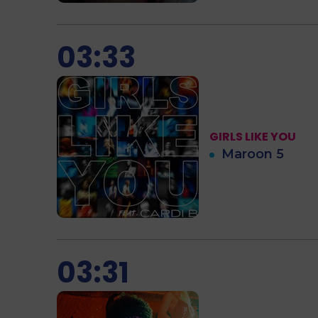
03:33
GIRLS LIKE YOU
Maroon 5
03:31