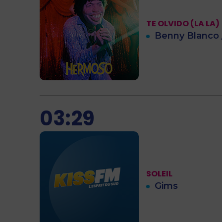
TE OLVIDO (LA LA)
Benny Blanco 
03:29
SOLEIL
Gims