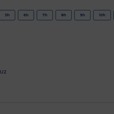
5h
6h
7h
8h
9h
10h
 U2