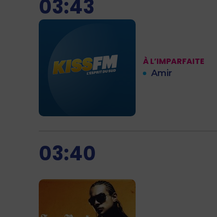
03:43
À L’IMPARFAITE
Amir
03:40