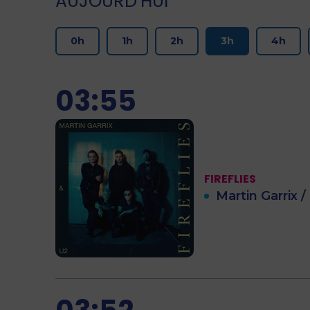
AUJOURD’HUI
0h
1h
2h
3h
4h
03:55
FIREFLIES
Martin Garrix /