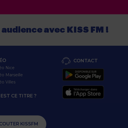
e audience
avec
KISS FM !
ÉO
CONTACT
éo Nice
éo Marseille
éo Villes
EST CE TITRE ?
COUTER KISSFM