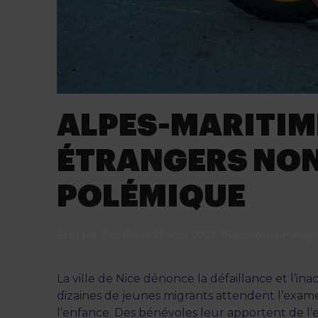
ALPES-MARITIME
ÉTRANGERS NON
POLÉMIQUE
Écrit par
Kiss FM
le
31 août 2023
. Publié dans
immigr
La ville de Nice dénonce la défaillance et l’i
dizaines de jeunes migrants attendent l’examen
l’enfance. Des bénévoles leur apportent de l’e