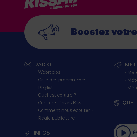
Boostez votr
RADIO
MÉT
∙ Webradios
∙ Mét
∙ Grille des programmes
∙ Mét
∙ Playlist
∙ Mét
∙ Quel est ce titre ?
QUEL 
∙ Concerts Privés Kiss
∙ Comment nous écouter ?
∙ Régie publicitaire
É
INFOS