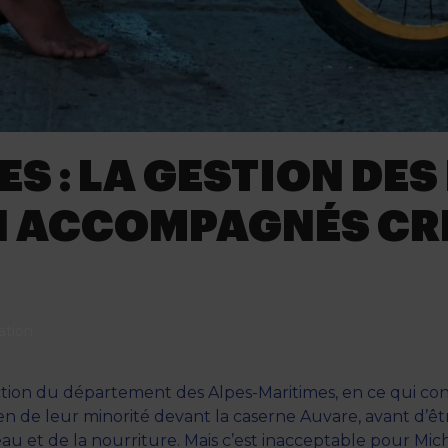
S : LA GESTION DE
 ACCOMPAGNÉS CRÉ
ation
.
naction du département des Alpes-Maritimes, en ce qui con
 de leur minorité devant la caserne Auvare, avant d’être 
au et de la nourriture. Mais c’est inacceptable pour Mich