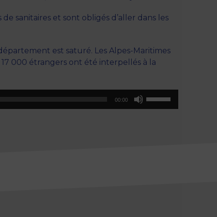
s de sanitaires et sont obligés d’aller dans les
u département est saturé. Les Alpes-Maritimes
17 000 étrangers ont été interpellés à la
Utilisez
00:00
les
flèches
haut/bas
pour
augmenter
ou
diminuer
le
volume.