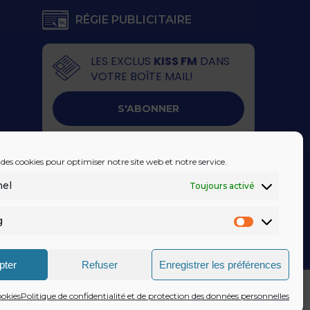
RÉGIE PUBLICITAIRE
LES EXCLUS
KISS FM
DANS
VOTRE BOÎTE MAIL!
S'ABONNER
 des cookies pour optimiser notre site web et notre service.
nel
Toujours activé
g
Marketin
pter
Refuser
Enregistrer les préférences
IDENTIALITÉ
© KISSFM
AGENCE EQUINOXAL
ookies
Politique de confidentialité et de protection des données personnelles