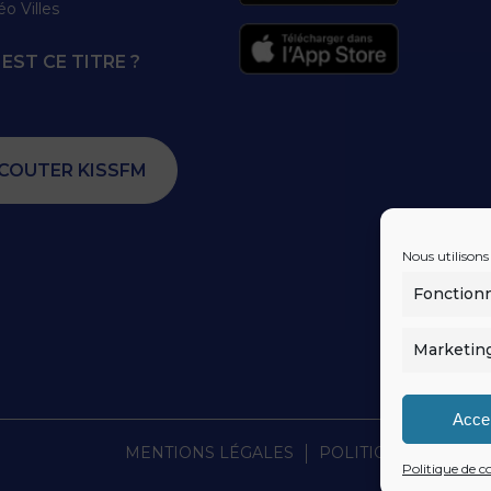
éo Villes
EST CE TITRE ?
COUTER KISSFM
Nous utilisons
Fonction
Marketin
Acce
MENTIONS LÉGALES
POLITIQUE DE CONF
Politique de c