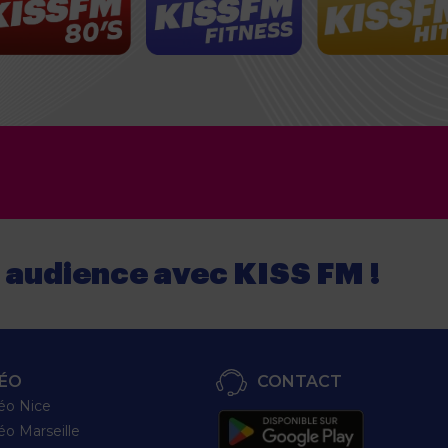
e audience
avec
KISS FM !
ÉO
CONTACT
éo Nice
éo Marseille