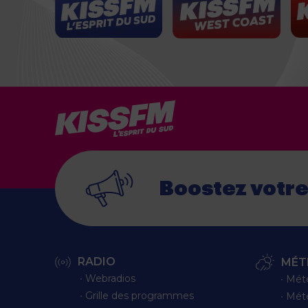
Boostez votr
RADIO
MÉT
∙ Webradios
∙ Mét
∙ Grille des programmes
∙ Mét