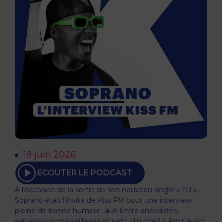
19 juin 2026
ECOUTER LE PODCAST
À l’occasion de la sortie de son nouveau single « DJ »,
Soprano était l’invité de Kiss FM pour une interview
pleine de bonne humeur. ☀️🎶 Entre anecdotes,
expressions marseillaises et petit clin d’œil à Amir avant