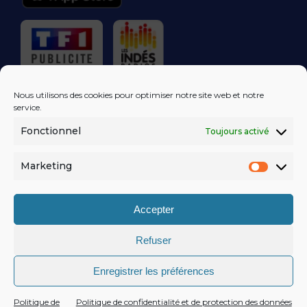
RÉGIE PUBLICITAIRE
Nous utilisons des cookies pour optimiser notre site web et notre
service.
Fonctionnel
Toujours activé
LES EXCLUS
KISS FM
DANS VOTRE
BOÎTE MAIL!
Marketing
Market
S'ABONNER
Accepter
Refuser
MENTIONS LÉGALES
Enregistrer les préférences
POLITIQUE DE CONFIDENTIALITÉ
© KISSFM
AGENCE EQUINOXAL
Politique de
Politique de confidentialité et de protection des données