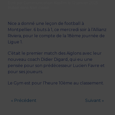
Écrit par
Communication KissFm
le
12 janvier 2023
.
Publié dans
Non classé
.
Nice a donné une leçon de football à
Montpellier. 6 buts à 1, ce mercredi soir à l’Allianz
Riviera, pour le compte de la 18ème journée de
Ligue 1.
C’était le premier match des Aiglons avec leur
nouveau coach Didier Digard, qui eu une
pensée pour son prédécesseur Lucien Favre et
pour ses joueurs.
Le Gym est pour l’heure 10ème au classement.
« Précédent
Suivant »