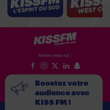
Suivez nous sur :
Boostez votre
audience
avec
KISS FM !