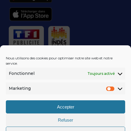
RÉGIE PUBLICITAIRE
Nous utilisons des cookies pour optimiser notre site web et notre
service.
Fonctionnel
Toujours activé
LES EXCLUS
KISS FM
DANS VOTRE
BOÎTE MAIL!
Marketing
Market
S'ABONNER
Accepter
Refuser
MENTIONS LÉGALES