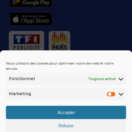
RÉGIE PUBLICITAIRE
Nous utilisons des cookies pour optimiser notre site web et notre
service.
Fonctionnel
Toujours activé
LES EXCLUS
KISS FM
DANS VOTRE
BOÎTE MAIL!
Marketing
Market
S'ABONNER
Accepter
Refuser