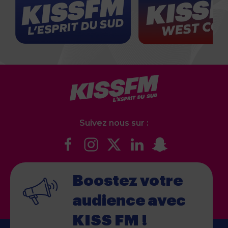
Suivez nous sur :
Boostez votre
audience
avec
KISS FM !