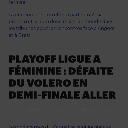
fermée.
La décision prendra effet à partir du 2 mai
prochain. Il y aura donc moins de monde dans
les tribunes pour les rencontres face à Angers
et à Brest.
PLAYOFF LIGUE A
FÉMININE : DÉFAITE
DU VOLERO EN
DEMI-FINALE ALLER
Écrit par
Kiss FM
le
27 avril 2023
. Publié dans
Sport
.
Les volleyeuses du Cannet se sont inclinées à