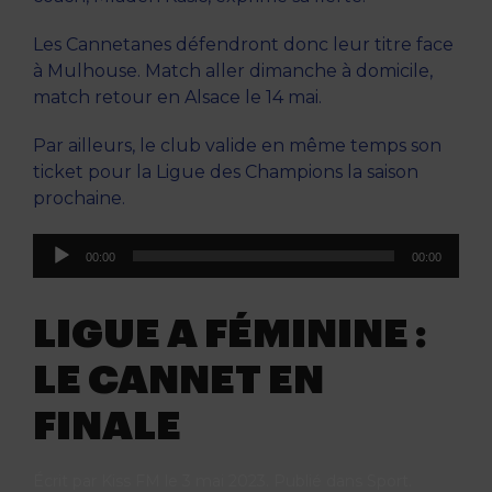
Les Cannetanes défendront donc leur titre face
à Mulhouse. Match aller dimanche à domicile,
match retour en Alsace le 14 mai.
Par ailleurs, le club valide en même temps son
ticket pour la Ligue des Champions la saison
prochaine.
Lecteur
00:00
00:00
audio
LIGUE A FÉMININE :
LE CANNET EN
FINALE
Écrit par
Kiss FM
le
3 mai 2023
. Publié dans
Sport
.