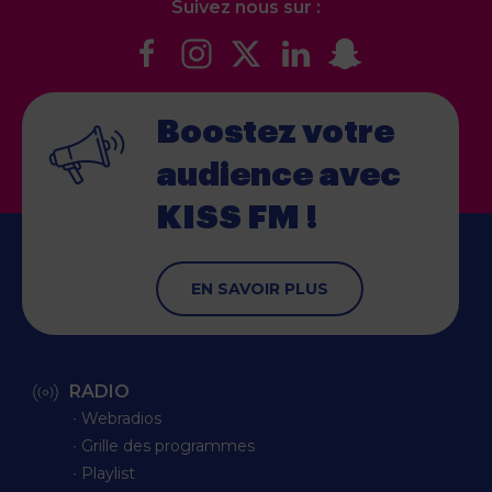
Suivez nous sur :
Boostez votre
audience
avec
KISS FM !
EN SAVOIR PLUS
RADIO
∙ Webradios
∙ Grille des programmes
∙ Playlist