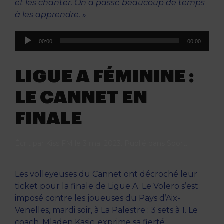
et les chanter. On a passé beaucoup de temps
à les apprendre.
»
Lecteur
00:00
00:00
audio
LIGUE A FÉMININE :
LE CANNET EN
FINALE
Écrit par
Kiss FM
le
3 mai 2023
. Publié dans
Sport
.
Les volleyeuses du Cannet ont décroché leur
ticket pour la finale de Ligue A. Le Volero s’est
imposé contre les joueuses du Pays d’Aix-
Venelles, mardi soir, à La Palestre : 3 sets à 1. Le
coach, Mladen Kasic, exprime sa fierté.