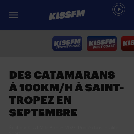
Passer au contenu principal
DES CATAMARANS
À 100KM/H À SAINT-
TROPEZ EN
SEPTEMBRE
Écrit par
Kiss FM
le
8 mars 2023
. Publié dans
Insolite
,
Sport
.