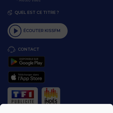
∙ Météo Villes
QUEL EST CE TITRE ?
ÉCOUTER KISSFM
CONTACT