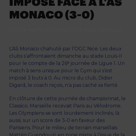
IMPOSÉ FACE À L’AS
MONACO (3-0)
Écrit par
Kiss FM
le
27 février 2023
. Publié dans
Sport
.
L’AS Monaco chahuté par l’OGC Nice. Les deux
clubs s’affrontaient dimanche au stade Louis-II
pour le compte de la 26ᵉ journée de Ligue 1. Un
match à sens unique pour le Gym qui s’est
imposé 3 buts à 0. Au micro du club, Didier
Digard, le coach niçois, n’a pas caché sa fierté.
En clôture de cette journée de championnat, le
Classico. Marseille recevait Paris au Vélodrome.
Les Olympiens se sont lourdement inclinés, là
aussi, sur un score de 3-0 en faveur des
Parisiens. Pour le milieu de terrain marseillais
Mattéo Guendouzi, en zone mixte à l’issue de la