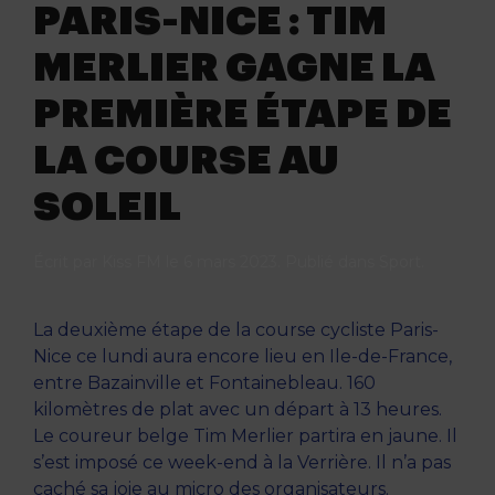
PARIS-NICE : TIM
MERLIER GAGNE LA
PREMIÈRE ÉTAPE DE
LA COURSE AU
SOLEIL
Écrit par
Kiss FM
le
6 mars 2023
. Publié dans
Sport
.
La deuxième étape de la course cycliste Paris-
Nice ce lundi aura encore lieu en Ile-de-France,
entre Bazainville et Fontainebleau. 160
kilomètres de plat avec un départ à 13 heures.
Le coureur belge Tim Merlier partira en jaune. Il
s’est imposé ce week-end à la Verrière. Il n’a pas
caché sa joie au micro des organisateurs.