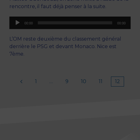
rencontre, il faut déjà penser à la suite.
Lecteur
00:00
00:00
audio
L’OM reste deuxième du classement général
derrière le PSG et devant Monaco. Nice est
7ème.
1
…
9
10
11
12