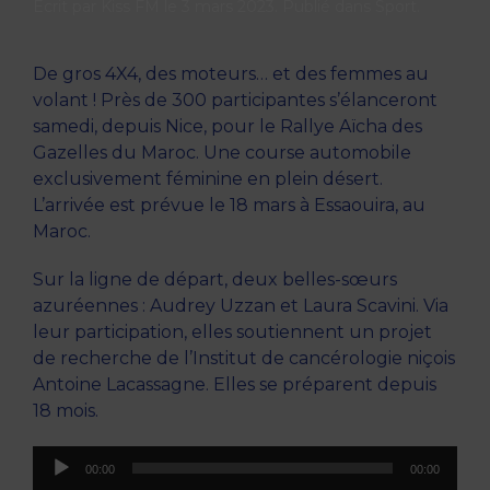
Écrit par
Kiss FM
le
3 mars 2023
. Publié dans
Sport
.
De gros 4X4, des moteurs… et des femmes au
volant ! Près de 300 participantes s’élanceront
samedi, depuis Nice, pour le Rallye Aïcha des
Gazelles du Maroc. Une course automobile
exclusivement féminine en plein désert.
L’arrivée est prévue le 18 mars à Essaouira, au
Maroc.
Sur la ligne de départ, deux belles-sœurs
azuréennes : Audrey Uzzan et Laura Scavini. Via
leur participation, elles soutiennent un projet
de recherche de l’Institut de cancérologie niçois
Antoine Lacassagne. Elles se préparent depuis
18 mois.
Lecteur
00:00
00:00
audio