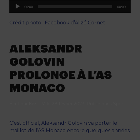
Lecteur
00:00
00:00
audio
Crédit photo : Facebook d’Alizé Cornet
ALEKSANDR
GOLOVIN
PROLONGE À L’AS
MONACO
Écrit par
Kiss FM
le
28 février 2023
. Publié dans
Sport
.
C’est officiel, Aleksandr Golovin va porter le
maillot de l’AS Monaco encore quelques années.