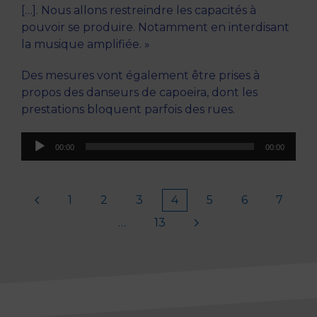
[…]. Nous allons restreindre les capacités à
pouvoir se produire. Notamment en interdisant
la musique amplifiée. »
Des mesures vont également être prises à
propos des danseurs de capoeira, dont les
prestations bloquent parfois des rues.
Lecteur
00:00
00:00
audio
1
2
3
4
5
6
7
…
13