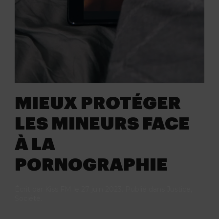
MIEUX PROTÉGER
LES MINEURS FACE
À LA
PORNOGRAPHIE
Écrit par
Kiss FM
le
27 juin 2023
. Publié dans
Justice
,
Société
.