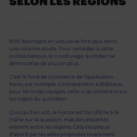
SELON LES RÉGIONS
Écrit par
Kiss FM
le
21 juin 2023
. Publié dans
Société
,
Trafic
.
80% des trajets en voiture se font seul selon
une récente étude. Pour remédier à cette
problématique, le covoiturage quotidien se
démocratise de plus en plus.
C’est le fond de commerce de l’application
Karos, par exemple. Contrairement à Blablacar,
pour les longs voyages, celle-ci se concentre sur
les trajets du quotidien.
Quoi qu’il en soit, la France est loin d’être à la
traîne sur la question, mais des disparités
existent entre les régions. Cela s’explique
d’abord par les aides proposées localement