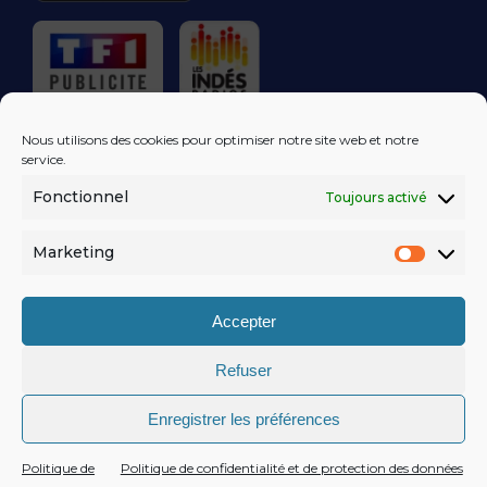
RÉGIE PUBLICITAIRE
Nous utilisons des cookies pour optimiser notre site web et notre
service.
Fonctionnel
Toujours activé
LES EXCLUS
KISS FM
DANS VOTRE
BOÎTE MAIL!
Marketing
Market
S'ABONNER
Accepter
Refuser
MENTIONS LÉGALES
Enregistrer les préférences
POLITIQUE DE CONFIDENTIALITÉ
© KISSFM
AGENCE EQUINOXAL
Politique de
Politique de confidentialité et de protection des données