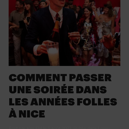
COMMENT PASSER
UNE SOIRÉE DANS
LES ANNÉES FOLLES
À NICE
Écrit par
Kiss FM
le
3 août 2023
. Publié dans
Loisirs
.