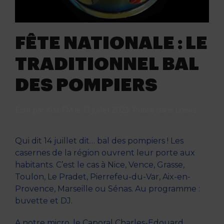
FÊTE NATIONALE : LE
TRADITIONNEL BAL
DES POMPIERS
Écrit par
Kiss FM
le
13 juillet 2023
. Publié dans
Loisirs
.
Qui dit 14 juillet dit… bal des pompiers ! Les
casernes de la région ouvrent leur porte aux
habitants. C’est le cas à Nice, Vence, Grasse,
Toulon, Le Pradet, Pierrefeu-du-Var, Aix-en-
Provence, Marseille ou Sénas. Au programme :
buvette et DJ.
A notre micro, le Caporal Charles-Edouard