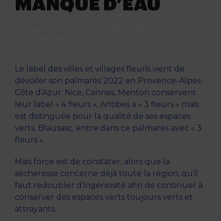
MANQUE D’EAU
Écrit par
Kiss FM
le
6 avril 2023
. Publié dans
Environnement
.
Le label des villes et villages fleuris vient de
dévoiler son palmarès 2022 en Provence-Alpes-
Côte d’Azur. Nice, Cannes, Menton conservent
leur label « 4 fleurs », Antibes a « 3 fleurs » mais
est distinguée pour la qualité de ses espaces
verts. Blausasc, entre dans ce palmarès avec « 3
fleurs ».
Mais force est de constater, alors que la
sécheresse concerne déjà toute la région, qu’il
faut redoubler d’ingéniosité afin de continuer à
conserver des espaces verts toujours verts et
attrayants.