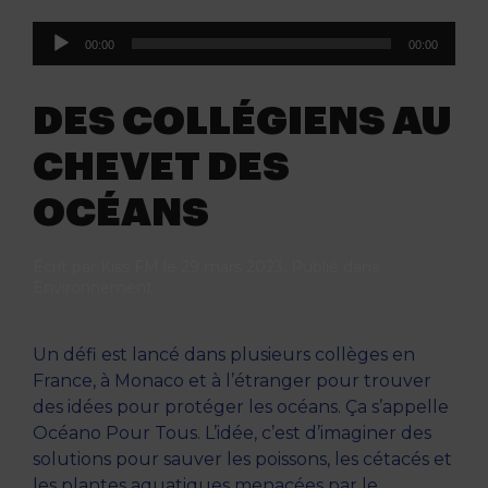
Lecteur
00:00
00:00
audio
DES COLLÉGIENS AU
CHEVET DES
OCÉANS
Écrit par
Kiss FM
le
29 mars 2023
. Publié dans
Environnement
.
Un défi est lancé dans plusieurs collèges en
France, à Monaco et à l’étranger pour trouver
des idées pour protéger les océans. Ça s’appelle
Océano Pour Tous. L’idée, c’est d’imaginer des
solutions pour sauver les poissons, les cétacés et
les plantes aquatiques menacées par le