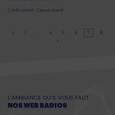
Crédit photo : Canua Island
1
…
4
5
6
7
8
L’AMBIANCE QU’IL VOUS FAUT
NOS WEB RADIOS