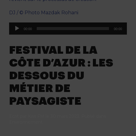
DJ / © Photo Mazdak Rohani
Lecteur
00:00
00:00
audio
FESTIVAL DE LA
CÔTE D’AZUR : LES
DESSOUS DU
MÉTIER DE
PAYSAGISTE
Écrit par
Kiss FM
le
30 mars 2023
. Publié dans
Environnement
.