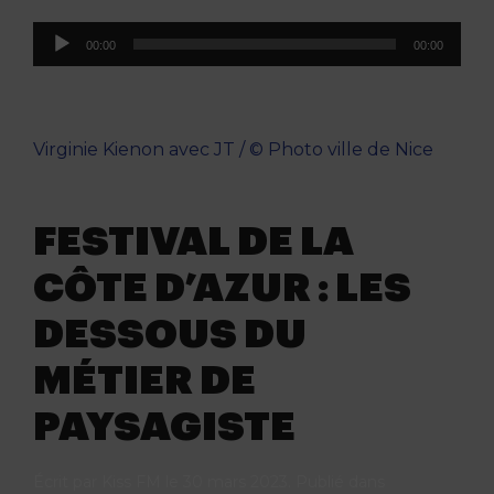
Lecteur
00:00
00:00
audio
Virginie Kienon avec JT / © Photo ville de Nice
FESTIVAL DE LA
CÔTE D’AZUR : LES
DESSOUS DU
MÉTIER DE
PAYSAGISTE
Écrit par
Kiss FM
le
30 mars 2023
. Publié dans