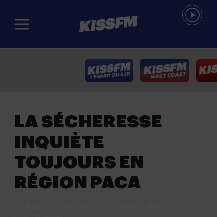
Passer au contenu principal
LA SÉCHERESSE
INQUIÈTE
TOUJOURS EN
RÉGION PACA
Écrit par
Kiss FM
le
14 avril 2023
. Publié dans
Environnement
.