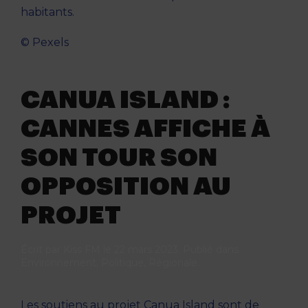
habitants.
© Pexels
CANUA ISLAND :
CANNES AFFICHE À
SON TOUR SON
OPPOSITION AU
PROJET
Écrit par
Kiss FM
le
22 mars 2023
. Publié dans
Environnement
,
Politique
,
Régionale
.
Les soutiens au projet Canua Island sont de