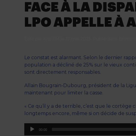
FACE À LA DISP
LPO APPELLE À 
Écrit par
Kiss FM
le
17 mai 2023
. Publié dans
Enviro
Le constat est alarmant. Selon le dernier rap
population a décliné de 25% sur le vieux contine
sont directement responsables.
Allain Bougrain-Dubourg, président de la Ligue
maintenant pour limiter la casse.
« Ce qu’il y a de terrible, c’est que le cortège
longtemps encore, même si on décide de suspendr
Lecteur
00:00
audio