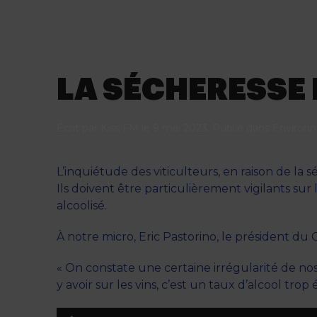
LA SÉCHERESSE 
Écrit par
Kiss FM
le
9 mai 2023
. Publié dans
Environ
L’inquiétude des viticulteurs, en raison de la
Ils doivent être particulièrement vigilants su
alcoolisé.
À notre micro, Eric Pastorino, le président du 
« On constate une certaine irrégularité de nos 
y avoir sur les vins, c’est un taux d’alcool trop 
Lecteur