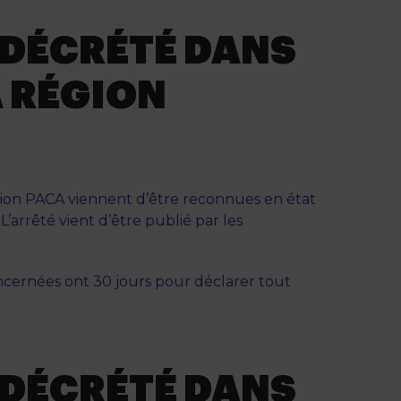
flèches
haut/bas
 DÉCRÉTÉ DANS
pour
augmenter
A RÉGION
ou
diminuer
le
volume.
ion PACA viennent d’être reconnues en état
’arrêté vient d’être publié par les
ernées ont 30 jours pour déclarer tout
 DÉCRÉTÉ DANS