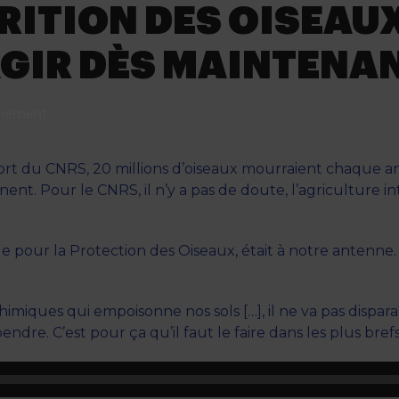
ARITION DES OISEAUX
AGIR DÈS MAINTENA
nnement
.
port du CNRS, 20 millions d’oiseaux mourraient chaque a
nt. Pour le CNRS, il n’y a pas de doute, l’agriculture inte
 pour la Protection des Oiseaux, était à notre antenne. P
 chimiques qui empoisonne nos sols […], il ne va pas dispar
e. C’est pour ça qu’il faut le faire dans les plus brefs 