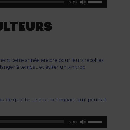
00:00
les
flèches
haut/bas
CULTEURS
pour
augmenter
ou
diminuer
le
ignent cette année encore pour leurs récoltes.
volume.
ndanger à temps… et éviter un vin trop
u de qualité. Le plus fort impact qu’il pourrait
Utilisez
00:00
les