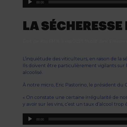
00:00
audio
LA SÉCHERESSE 
Écrit par
Kiss FM
le
9 mai 2023
. Publié dans
Environ
L’inquiétude des viticulteurs, en raison de la
Ils doivent être particulièrement vigilants su
alcoolisé.
À notre micro, Eric Pastorino, le président du 
« On constate une certaine irrégularité de nos 
y avoir sur les vins, c’est un taux d’alcool trop 
Lecteur
00:00
audio