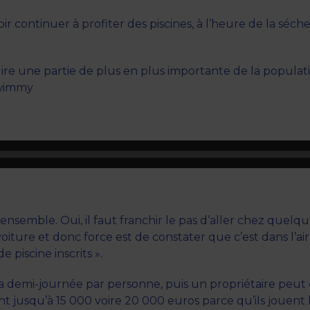
ir continuer à profiter des piscines, à l’heure de la séc
re une partie de plus en plus importante de la populatio
Swimmy
emble. Oui, il faut franchir le pas d’aller chez quelqu’u
voiture et donc force est de constater que c’est dans l’a
 piscine inscrits ».
 la demi-journée par personne, puis un propriétaire peu
ent jusqu’à 15 000 voire 20 000 euros parce qu’ils jouent