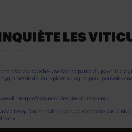
INQUIÈTE LES VITI
nement
,
Météo
.
 sécheresse qui touche une bonne partie du pays. Ils cra
r l’hygrométrie de leurs pieds de vigne, pour pouvoir ve
Conseil interprofessionnel des vins de Provence.
récoltes qu’on ne maîtrise pas. Ça n’impacte pas le nivea
élevé. »