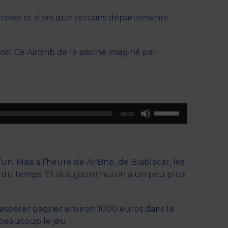
heresse et alors que certains départements
n. Ce AirBnb de la piscine imaginé par
Utilisez
00:00
les
flèches
haut/bas
pour
n. Mais à l’heure de AirBnb, de Blablacar, les
augmenter
ir du temps. Et là aujourd’hui on a un peu plus
ou
diminuer
le
t espérer gagner environ 1000 euros dans la
volume.
 beaucoup le jeu.