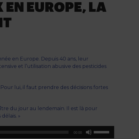
 EN EUROPE, LA
NT
nnée en Europe. Depuis 40 ans, leur
nsive et l’utilisation abusive des pesticides
our lui, il faut prendre des décisions fortes
aître du jour au lendemain. Il est là pour
délais. »
Utilisez
00:00
les