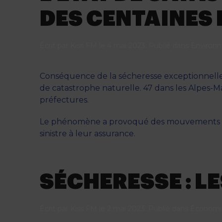
DES CENTAINES
Écrit par
Kiss FM
le
4 mai 2023
. Publié dans
Environ
Conséquence de la sécheresse exceptionnelle
de catastrophe naturelle. 47 dans les Alpes-Ma
préfectures.
Le phénomène a provoqué des mouvements de 
sinistre à leur assurance.
SÉCHERESSE : L
Écrit par
Kiss FM
le
2 mai 2023
. Publié dans
Économi