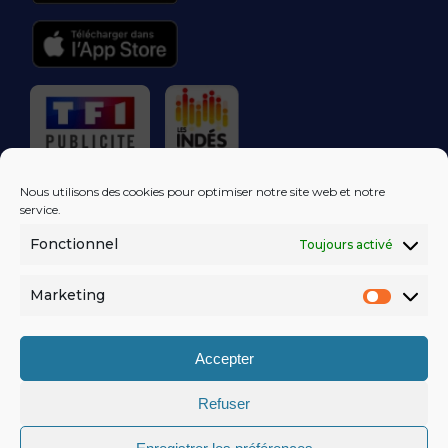
RÉGIE PUBLICITAIRE
Nous utilisons des cookies pour optimiser notre site web et notre
service.
Fonctionnel
Toujours activé
LES EXCLUS
KISS FM
DANS VOTRE
BOÎTE MAIL!
Marketing
Market
S'ABONNER
Accepter
Refuser
MENTIONS LÉGALES