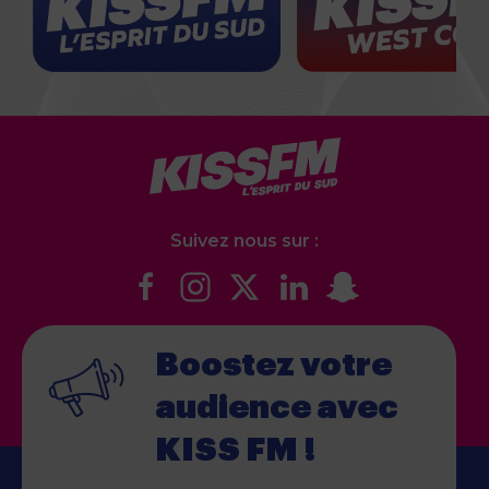
Suivez nous sur :
Boostez votre
audience
avec
KISS FM !