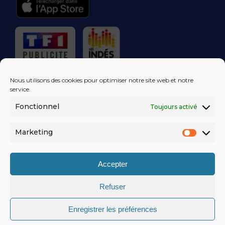
RÉGIE PUBLICITAIRE
Nous utilisons des cookies pour optimiser notre site web et notre
service.
Fonctionnel
Toujours activé
LES EXCLUS
KISS FM
DANS VOTRE
BOÎTE MAIL!
Marketing
Market
S'ABONNER
Accepter
Refuser
MENTIONS LÉGALES
Enregistrer les préférences
POLITIQUE DE CONFIDENTIALITÉ
© KISSFM