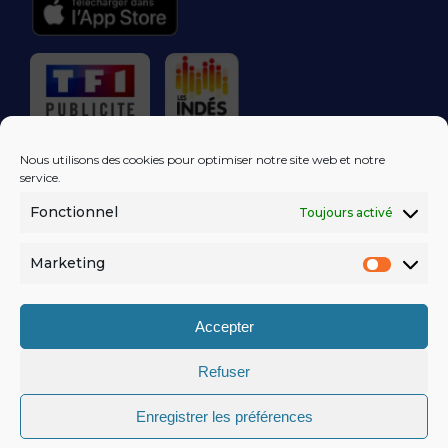
RÉGIE PUBLICITAIRE
Nous utilisons des cookies pour optimiser notre site web et notre
service.
Fonctionnel
Toujours activé
LES EXCLUS
KISS FM
DANS VOTRE
BOÎTE MAIL!
Marketing
Market
S'ABONNER
Accepter
Refuser
MENTIONS LÉGALES
Enregistrer les préférences
POLITIQUE DE CONFIDENTIALITÉ
© KISSFM