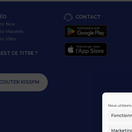
ÉO
CONTACT
éo Nice
éo Marseille
éo Villes
EST CE TITRE ?
COUTER KISSFM
Nous utilisons
Fonction
Marketin