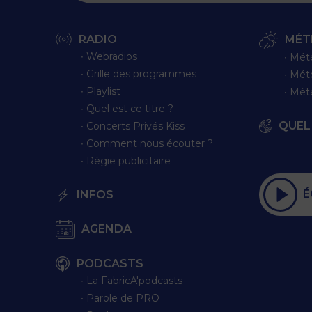
RADIO
MÉT
∙ Webradios
∙ Mét
∙ Grille des programmes
∙ Mét
∙ Playlist
∙ Mét
∙ Quel est ce titre ?
QUEL 
∙ Concerts Privés Kiss
∙ Comment nous écouter ?
∙ Régie publicitaire
É
INFOS
AGENDA
PODCASTS
∙ La FabricA'podcasts
∙ Parole de PRO