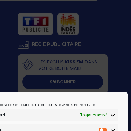
RÉGIE PUBLICITAIRE
LES EXCLUS
KISS FM
DANS
VOTRE BOÎTE MAIL!
S'ABONNER
 des cookies pour optimiser notre site web et notre service.
nel
Toujours activé
g