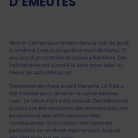
D’ÉMEUTES
Écrit par
Kiss FM
le
30 juin 2023
. Publié dans
Faits
Divers
,
Société
.
Nice et Cannes sous tension dans la nuit de jeudi
à vendredi, trois jours après la mort de Nahel, 17
ans, lors d’un contrôle de police à Nanterre. Des
hélicoptères ont survolé la zone pour aider au
mieux les autorités au sol.
Des scènes de chaos aussi à Marseille. Le Raid a
été mobilisé pour ramener le calme dans les
rues. Le Vieux-Port a été évacué. Des bâtiments
publics ont été vandalisés, des mortiers tirés, des
poubelles et des véhicules incendiés.
Conséquence : la circulation des trams est
perturbée ce vendredi matin encore, à cause
des obstacles sur les voies.