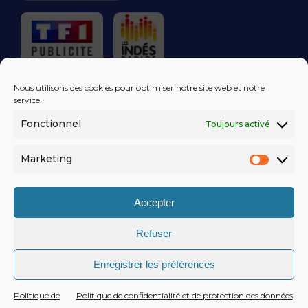
RÉGIE PUBLICITAIRE
Nous utilisons des cookies pour optimiser notre site web et notre
service.
Fonctionnel
Toujours activé
LES EXCLUS
KISS FM
DANS VOTRE
BOÎTE MAIL!
Marketing
Market
S'ABONNER
Accepter
Refuser
MENTIONS LÉGALES
Enregistrer les préférences
POLITIQUE DE CONFIDENTIALITÉ
© KISSFM
AGENCE EQUINOXAL
Politique de
Politique de confidentialité et de protection des données