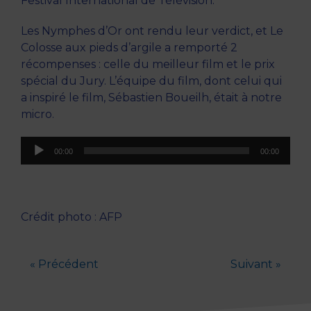
Festival International de Télévision.
Les Nymphes d’Or ont rendu leur verdict, et Le
Colosse aux pieds d’argile a remporté 2
récompenses : celle du meilleur film et le prix
spécial du Jury. L’équipe du film, dont celui qui
a inspiré le film, Sébastien Boueilh, était à notre
micro.
Lecteur
00:00
00:00
audio
Crédit photo : AFP
« Précédent
Suivant »