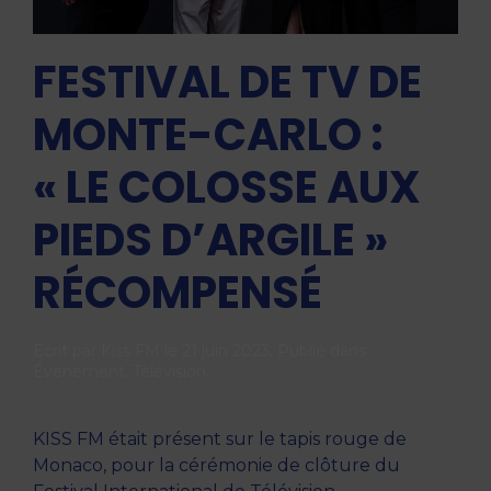
FESTIVAL DE TV DE
MONTE-CARLO :
« LE COLOSSE AUX
PIEDS D’ARGILE »
RÉCOMPENSÉ
Écrit par
Kiss FM
le
21 juin 2023
. Publié dans
Évènement
,
Télévision
.
KISS FM était présent sur le tapis rouge de
Monaco, pour la cérémonie de clôture du