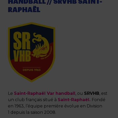
HANDBALL // SRVHB SAINT-
RAPHAËL
Le
Saint-Raphaël Var handball
, ou
SRVHB
, est
un club français situé à
Saint-Raphaël.
Fondé
en
1963, l’équipe première évolue en
Division
1
depuis la
saison 2008.