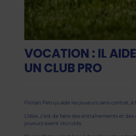
VOCATION : IL AI
UN CLUB PRO
Écrit par
Kiss FM
le
7 août 2023
. Publié dans
Sport
.
Florian Petrus aide les joueurs sans contrat, à
L’idée, c’est de faire des entraînements et de
joueurs soient recrutés.