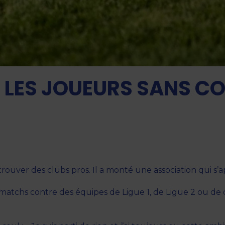
DE LES JOUEURS SANS 
 trouver des clubs pros. Il a monté une association qui s’
s matchs contre des équipes de Ligue 1, de Ligue 2 ou de