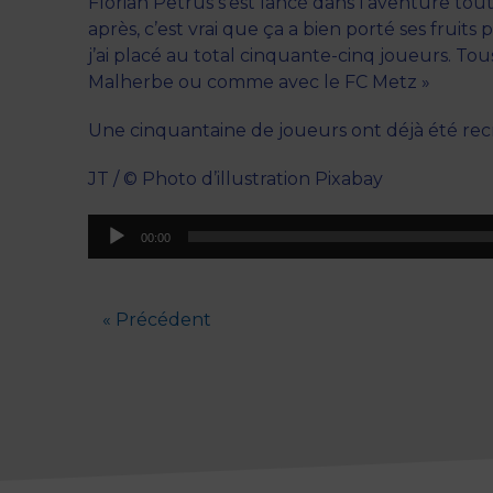
Florian Petrus s’est lancé dans l’aventure tout 
après, c’est vrai que ça a bien porté ses fruits
j’ai placé au total cinquante-cinq joueurs. To
Malherbe ou comme avec le FC Metz »
Une cinquantaine de joueurs ont déjà été re
JT / © Photo d’illustration Pixabay
Lecteur
00:00
audio
« Précédent