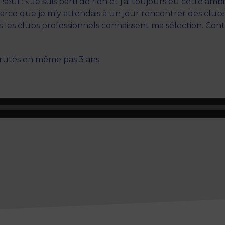
seul : « Je suis parti de rien et j’ai toujours eu cette am
 parce que je m’y attendais à un jour rencontrer des clubs p
us les clubs professionnels connaissent ma sélection. Con
crutés en même pas 3 ans.