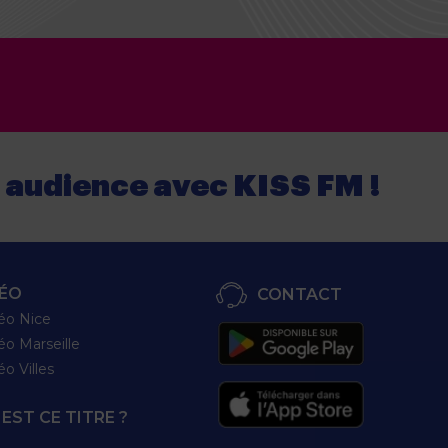
e audience
avec
KISS FM !
ÉO
CONTACT
éo Nice
éo Marseille
éo Villes
EST CE TITRE ?