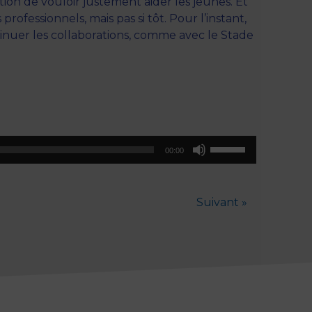
bition de vouloir justement aider les jeunes. Et
rofessionnels, mais pas si tôt. Pour l’instant,
tinuer les collaborations, comme avec le Stade
Utilisez
00:00
les
flèches
haut/bas
Suivant »
pour
augmenter
ou
diminuer
le
volume.