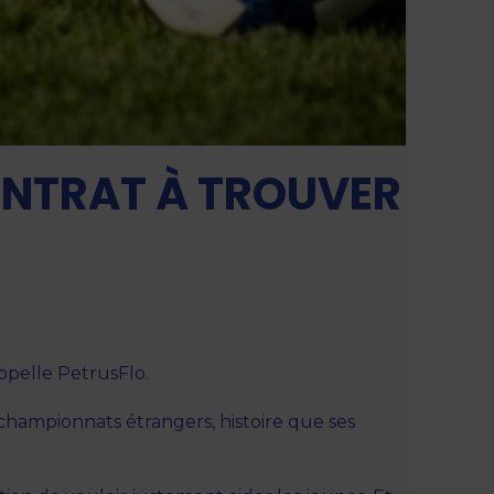
CONTRAT À TROUVER
appelle PetrusFlo.
 championnats étrangers, histoire que ses