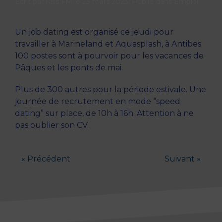
Écrit par
Kiss FM
le
23 mars 2023
. Publié dans
Emploi
.
Un job dating est organisé ce jeudi pour
travailler à Marineland et Aquasplash, à Antibes.
100 postes sont à pourvoir pour les vacances de
Pâques et les ponts de mai.
Plus de 300 autres pour la période estivale. Une
journée de recrutement en mode “speed
dating” sur place, de 10h à 16h. Attention à ne
pas oublier son CV.
« Précédent
Suivant »