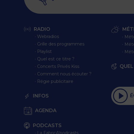
RADIO
MÉT
∙ Webradios
∙ Mét
∙ Grille des programmes
∙ Mét
∙ Playlist
∙ Mét
∙ Quel est ce titre ?
QUEL 
∙ Concerts Privés Kiss
∙ Comment nous écouter ?
∙ Régie publicitaire
É
INFOS
AGENDA
PODCASTS
∙ La FabricA'podcasts