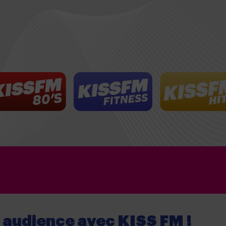
e audience
avec
KISS FM !