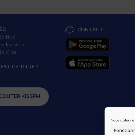
ÉO
CONTACT
éo Nice
éo Marseille
éo Villes
EST CE TITRE ?
COUTER KISSFM
Nous utilisons
Fonction