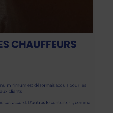
LES CHAUFFEURS
venu minimum est désormais acquis pour les
aux clients.
gné cet accord. D’autres le contestent, comme