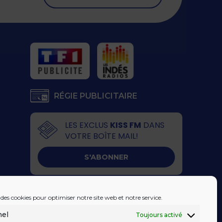
RÉGIE PUBLICITAIRE
LES EXCLUS
KISS FM
DANS
VOTRE BOÎTE MAIL!
S'ABONNER
 des cookies pour optimiser notre site web et notre service.
nel
Toujours activé