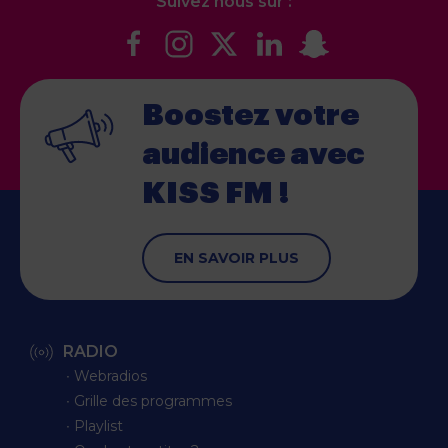
Suivez nous sur :
Boostez votre
audience
avec
KISS FM !
EN SAVOIR PLUS
RADIO
∙ Webradios
∙ Grille des programmes
∙ Playlist