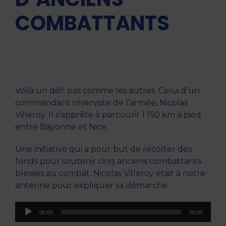
COMBATTANTS
Écrit par
Kiss FM
le
12 avril 2023
. Publié dans
Solidarité
,
Sport
.
Voilà un défi pas comme les autres. Celui d’un
commandant réserviste de l’armée, Nicolas
Villeroy. Il s’apprête à parcourir 1 150 km à pied
entre Bayonne et Nice.
Une initiative qui a pour but de récolter des
fonds pour soutenir cinq anciens combattants
blessés au combat. Nicolas Villeroy était à notre
antenne pour expliquer sa démarche.
Lecteur
00:00
00:00
audio