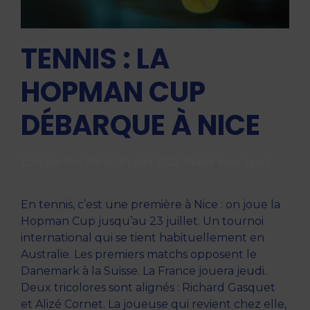
TENNIS : LA
HOPMAN CUP
DÉBARQUE À NICE
Écrit par
Kiss FM
le
19 juillet 2023
. Publié dans
Sport
.
En tennis, c’est une première à Nice : on joue la
Hopman Cup jusqu’au 23 juillet. Un tournoi
international qui se tient habituellement en
Australie. Les premiers matchs opposent le
Danemark à la Suisse. La France jouera jeudi.
Deux tricolores sont alignés : Richard Gasquet
et Alizé Cornet. La joueuse qui revient chez elle,