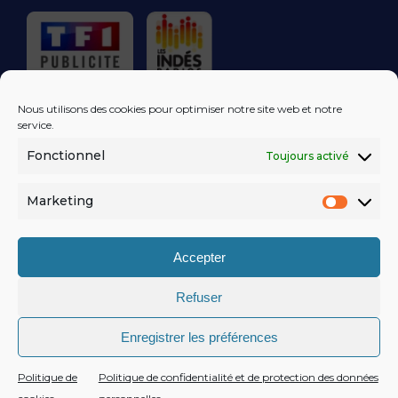
RÉGIE PUBLICITAIRE
Nous utilisons des cookies pour optimiser notre site web et notre
service.
Fonctionnel
Toujours activé
LES EXCLUS
KISS FM
DANS VOTRE
BOÎTE MAIL!
Marketing
Market
S'ABONNER
Accepter
Refuser
MENTIONS LÉGALES
Enregistrer les préférences
POLITIQUE DE CONFIDENTIALITÉ
© KISSFM
AGENCE EQUINOXAL
Politique de
Politique de confidentialité et de protection des données