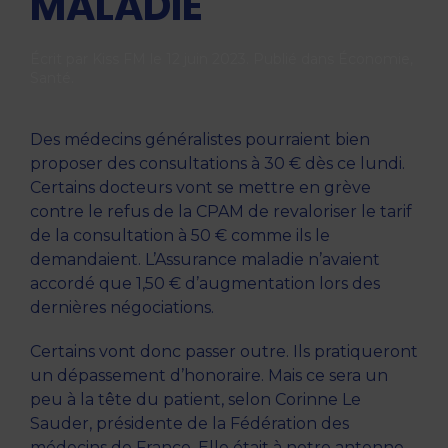
MALADIE
Écrit par
Kiss FM
le
12 juin 2023
. Publié dans
Économie
,
Santé
.
Des médecins généralistes pourraient bien
proposer des consultations à 30 € dès ce lundi.
Certains docteurs vont se mettre en grève
contre le refus de la CPAM de revaloriser le tarif
de la consultation à 50 € comme ils le
demandaient. L’Assurance maladie n’avaient
accordé que 1,50 € d’augmentation lors des
dernières négociations.
Certains vont donc passer outre. Ils pratiqueront
un dépassement d’honoraire. Mais ce sera un
peu à la tête du patient, selon Corinne Le
Sauder, présidente de la Fédération des
médecins de France. Elle était à notre antenne.