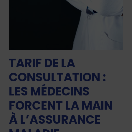
TARIF DE LA
CONSULTATION :
LES MÉDECINS
FORCENT LA MAIN
À L’ASSURANCE