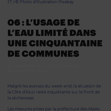
JT / © Photo d’illustration Pixabay
06 : L’USAGE DE
L’EAU LIMITÉ DANS
UNE CINQUANTAINE
DE COMMUNES
Écrit par
Kiss FM
le
2 mai 2023
. Publié dans
Environnement
,
Météo
.
Malgré les averses du week-end, la situation de
la Côte d’Azur reste inquiétante sur le front de
la sécheresse.
Les mesures prises par la préfecture des Alpes-