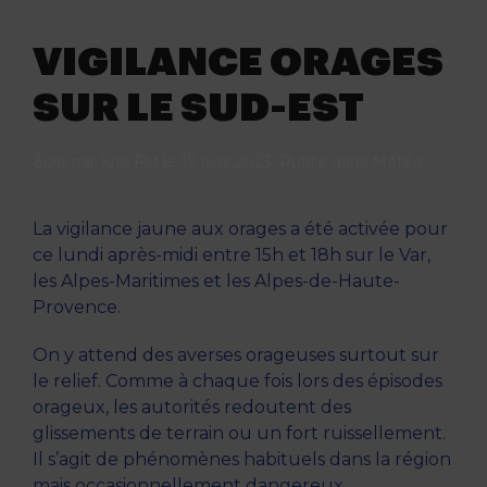
VIGILANCE ORAGES
SUR LE SUD-EST
Écrit par
Kiss FM
le
17 avril 2023
. Publié dans
Météo
.
La vigilance jaune aux orages a été activée pour
ce lundi après-midi entre 15h et 18h sur le Var,
les Alpes-Maritimes et les Alpes-de-Haute-
Provence.
On y attend des averses orageuses surtout sur
le relief. Comme à chaque fois lors des épisodes
orageux, les autorités redoutent des
glissements de terrain ou un fort ruissellement.
Il s’agit de phénomènes habituels dans la région
mais occasionnellement dangereux.