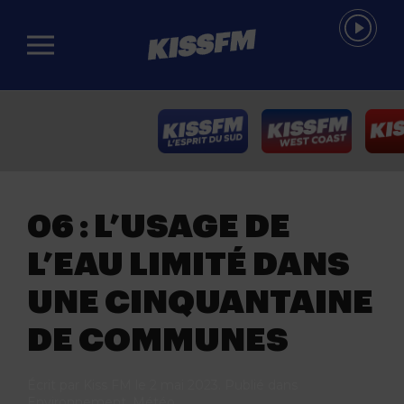
Passer au contenu principal
06 : L’USAGE DE
L’EAU LIMITÉ DANS
UNE CINQUANTAINE
DE COMMUNES
Écrit par
Kiss FM
le
2 mai 2023
. Publié dans
Environnement
,
Météo
.