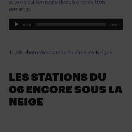
saison y est terminée depuis près de trois
semaines.
Lecteur
00:00
00:00
audio
JT / © Photo Webcam Gréolières-les-Neiges
LES STATIONS DU
06 ENCORE SOUS LA
NEIGE
Écrit par
Kiss FM
le
6 avril 2023
. Publié dans
Météo
.