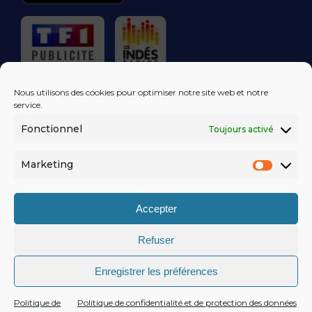
RÉGIE PUBLICITAIRE
Nous utilisons des cookies pour optimiser notre site web et notre
service.
Fonctionnel
Toujours activé
LES EXCLUS
KISS FM
DANS VOTRE
BOÎTE MAIL!
Marketing
Market
S'ABONNER
Accepter
Refuser
MENTIONS LÉGALES
Enregistrer les préférences
POLITIQUE DE CONFIDENTIALITÉ
© KISSFM
AGENCE EQUINOXAL
Politique de
Politique de confidentialité et de protection des données