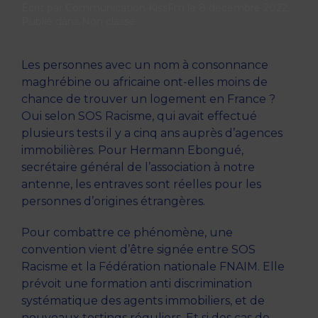
Écrit par
Communication KissFm
le
8 décembre 2022
.
Publié dans
Non classé
.
Les personnes avec un nom à consonnance
maghrébine ou africaine ont-elles moins de
chance de trouver un logement en France ?
Oui selon SOS Racisme, qui avait effectué
plusieurs tests il y a cinq ans auprès d’agences
immobilières. Pour Hermann Ebongué,
secrétaire général de l’association à notre
antenne, les entraves sont réelles pour les
personnes d’origines étrangères.
Pour combattre ce phénomène, une
convention vient d’être signée entre SOS
Racisme et la Fédération nationale FNAIM. Elle
prévoit une formation anti discrimination
systématique des agents immobiliers, et de
nouveaux testings réguliers. Et si des cas de