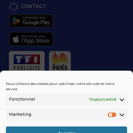
CONTACT
RÉGIE PUBLICITAIRE
Nous utilisons des cookies pour optimiser notre site web et notre
service.
Fonctionnel
Toujours activé
LES EXCLUS
KISS FM
DANS VOTRE
BOÎTE MAIL!
Marketing
Market
S'ABONNER