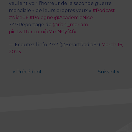
veulent voir l’horreur de la seconde guerre
mondiale « de leurs propres yeux »
#Podcast
#Nice06
#Pologne
@AcademieNice
????️Reportage de
@riahi_meriam
pic.twitter.com/pMmN0yf4fx
— Écoutez l’info ???? (@SmartRadioFr)
March 16,
2023
« Précédent
Suivant »