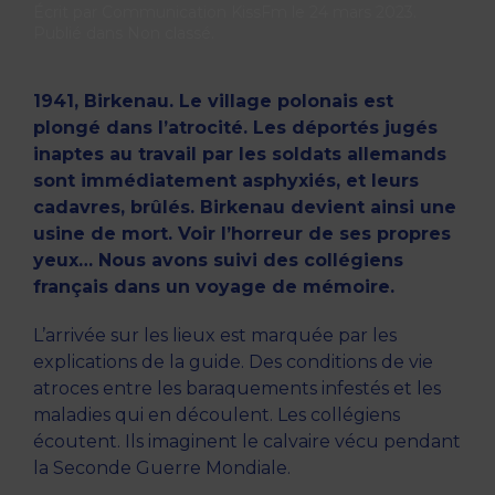
Écrit par
Communication KissFm
le
24 mars 2023
.
Publié dans
Non classé
.
1941, Birkenau. Le village polonais est
plongé dans l’atrocité. Les déportés jugés
inaptes au travail par les soldats allemands
sont immédiatement asphyxiés, et leurs
cadavres, brûlés. Birkenau devient ainsi une
usine de mort. Voir l’horreur de ses propres
yeux… Nous avons suivi des collégiens
français dans un voyage de mémoire.
L’arrivée sur les lieux est marquée par les
explications de la guide. Des conditions de vie
atroces entre les baraquements infestés et les
maladies qui en découlent. Les collégiens
écoutent. Ils imaginent le calvaire vécu pendant
la Seconde Guerre Mondiale.