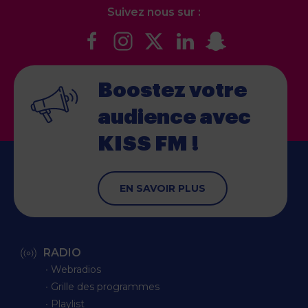
Suivez nous sur :
Boostez votre
audience
avec
KISS FM !
EN SAVOIR PLUS
RADIO
∙ Webradios
∙ Grille des programmes
∙ Playlist