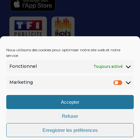
RÉGIE PUBLICITAIRE
Nous utilisons des cookies pour optimiser notre site web et notre
service.
Fonctionnel
Toujours activé
LES EXCLUS
KISS FM
DANS VOTRE
BOÎTE MAIL!
Marketing
Market
S'ABONNER
Accepter
Refuser
MENTIONS LÉGALES
Enregistrer les préférences
POLITIQUE DE CONFIDENTIALITÉ
© KISSFM