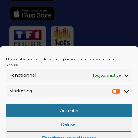
RÉGIE PUBLICITAIRE
Nous utilisons des cookies pour optimiser notre site web et notre
service.
Fonctionnel
Toujours activé
LES EXCLUS
KISS FM
DANS VOTRE
BOÎTE MAIL!
Marketing
Market
S'ABONNER
Accepter
Refuser
MENTIONS LÉGALES