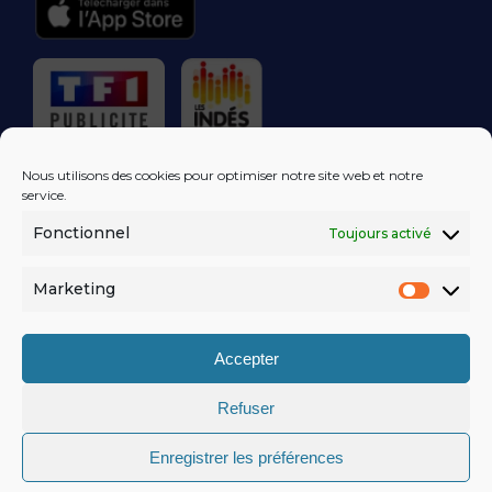
RÉGIE PUBLICITAIRE
Nous utilisons des cookies pour optimiser notre site web et notre
service.
Fonctionnel
Toujours activé
LES EXCLUS
KISS FM
DANS VOTRE
BOÎTE MAIL!
Marketing
Market
S'ABONNER
Accepter
Refuser
MENTIONS LÉGALES
Enregistrer les préférences
POLITIQUE DE CONFIDENTIALITÉ
© KISSFM