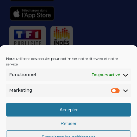
RÉGIE PUBLICITAIRE
Nous utilisons des cookies pour optimiser notre site web et notre
service.
Fonctionnel
Toujours activé
LES EXCLUS
KISS FM
DANS VOTRE
BOÎTE MAIL!
Marketing
Market
S'ABONNER
Accepter
Refuser
MENTIONS LÉGALES