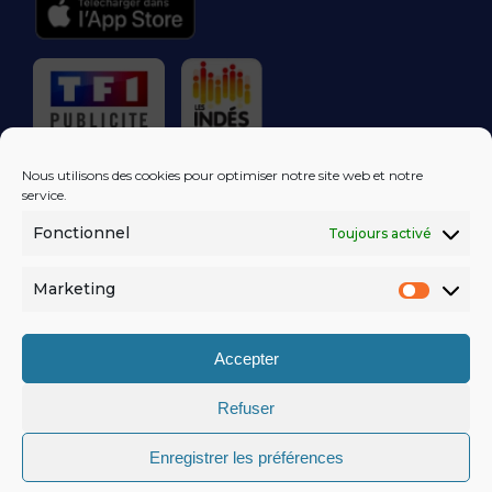
RÉGIE PUBLICITAIRE
Nous utilisons des cookies pour optimiser notre site web et notre
service.
Fonctionnel
Toujours activé
LES EXCLUS
KISS FM
DANS VOTRE
BOÎTE MAIL!
Marketing
Market
S'ABONNER
Accepter
Refuser
MENTIONS LÉGALES
Enregistrer les préférences
POLITIQUE DE CONFIDENTIALITÉ
© KISSFM