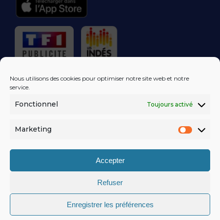
RÉGIE PUBLICITAIRE
Nous utilisons des cookies pour optimiser notre site web et notre
service.
Fonctionnel
Toujours activé
LES EXCLUS
KISS FM
DANS VOTRE
BOÎTE MAIL!
Marketing
Market
S'ABONNER
Accepter
Refuser
MENTIONS LÉGALES
Enregistrer les préférences
POLITIQUE DE CONFIDENTIALITÉ
© KISSFM