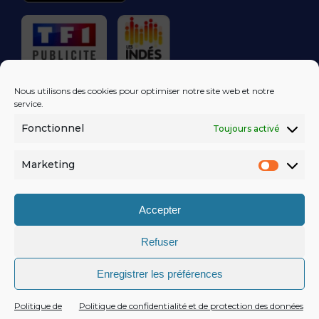
RÉGIE PUBLICITAIRE
Nous utilisons des cookies pour optimiser notre site web et notre
service.
Fonctionnel
Toujours activé
LES EXCLUS
KISS FM
DANS VOTRE
BOÎTE MAIL!
Marketing
Market
S'ABONNER
Accepter
Refuser
MENTIONS LÉGALES
Enregistrer les préférences
POLITIQUE DE CONFIDENTIALITÉ
© KISSFM
AGENCE EQUINOXAL
Politique de
Politique de confidentialité et de protection des données