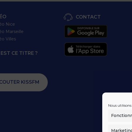
ÉO
CONTACT
éo Nice
éo Marseille
éo Villes
EST CE TITRE ?
COUTER KISSFM
Nous utilisons
Fonction
Marketin