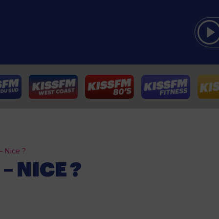
– Nice ?
– NICE ?