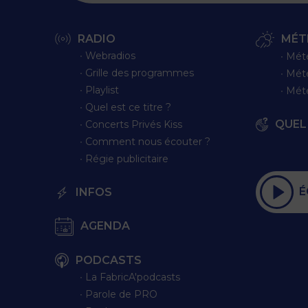
RADIO
MÉT
∙ Webradios
∙ Mét
∙ Grille des programmes
∙ Mét
∙ Playlist
∙ Mét
∙ Quel est ce titre ?
QUEL 
∙ Concerts Privés Kiss
∙ Comment nous écouter ?
∙ Régie publicitaire
É
INFOS
AGENDA
PODCASTS
∙ La FabricA'podcasts
∙ Parole de PRO