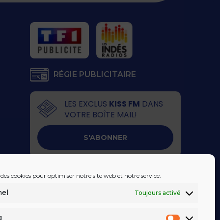
RÉGIE PUBLICITAIRE
LES EXCLUS
KISS FM
DANS
VOTRE BOÎTE MAIL!
S'ABONNER
 des cookies pour optimiser notre site web et notre service.
nel
Toujours activé
g