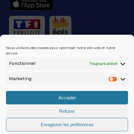
RÉGIE PUBLICITAIRE
Nous utilisons des cookies pour optimiser notre site web et notre
service.
Fonctionnel
Toujours activé
LES EXCLUS
KISS FM
DANS VOTRE
BOÎTE MAIL!
Marketing
Market
S'ABONNER
Accepter
Refuser
MENTIONS LÉGALES
Enregistrer les préférences
POLITIQUE DE CONFIDENTIALITÉ
© KISSFM