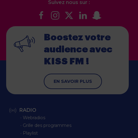
Suivez nous sur :
Boostez votre
audience
avec
KISS FM !
EN SAVOIR PLUS
RADIO
∙ Webradios
∙ Grille des programmes
∙ Playlist