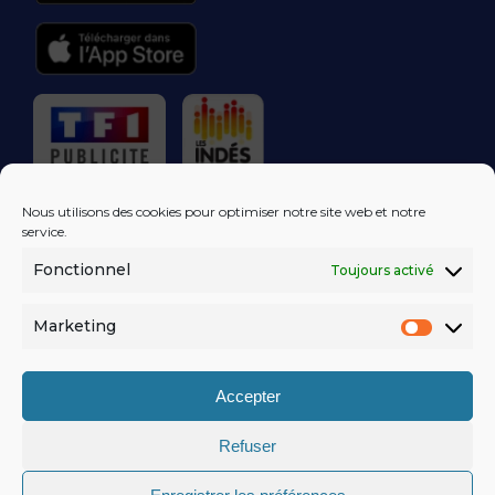
RÉGIE PUBLICITAIRE
Nous utilisons des cookies pour optimiser notre site web et notre
service.
Fonctionnel
Toujours activé
LES EXCLUS
KISS FM
DANS VOTRE
BOÎTE MAIL!
Marketing
Market
S'ABONNER
Accepter
Refuser
MENTIONS LÉGALES