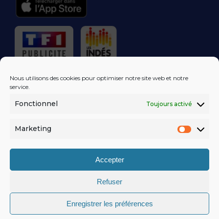
RÉGIE PUBLICITAIRE
Nous utilisons des cookies pour optimiser notre site web et notre
service.
Fonctionnel
Toujours activé
LES EXCLUS
KISS FM
DANS VOTRE
BOÎTE MAIL!
Marketing
Market
S'ABONNER
Accepter
Refuser
MENTIONS LÉGALES
Enregistrer les préférences
POLITIQUE DE CONFIDENTIALITÉ
© KISSFM