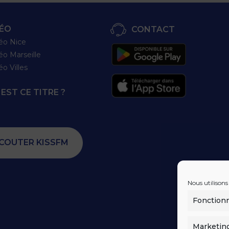
ÉO
CONTACT
éo Nice
éo Marseille
éo Villes
EST CE TITRE ?
COUTER KISSFM
Nous utilisons
Fonction
Marketin