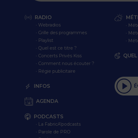
RADIO
MÉT
∙ Webradios
∙ Mét
∙ Grille des programmes
∙ Mét
∙ Playlist
∙ Mét
∙ Quel est ce titre ?
QUEL 
∙ Concerts Privés Kiss
∙ Comment nous écouter ?
∙ Régie publicitaire
É
INFOS
AGENDA
PODCASTS
∙ La FabricA'podcasts
∙ Parole de PRO