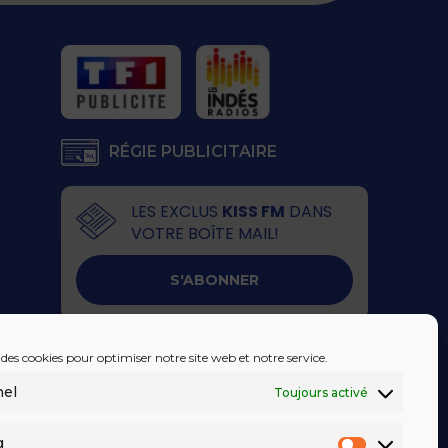
RÉGIE PUBLICITAIRE
LES EXCLUS
KISS FM
DANS
VOTRE BOÎTE MAIL!
S'ABONNER
 des cookies pour optimiser notre site web et notre service.
nel
Toujours activé
g