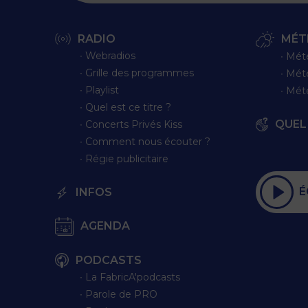
RADIO
MÉT
∙ Webradios
∙ Mét
∙ Grille des programmes
∙ Mét
∙ Playlist
∙ Mét
∙ Quel est ce titre ?
QUEL 
∙ Concerts Privés Kiss
∙ Comment nous écouter ?
∙ Régie publicitaire
É
INFOS
AGENDA
PODCASTS
∙ La FabricA'podcasts
∙ Parole de PRO