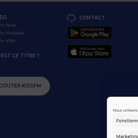
ÉO
CONTACT
éo Nice
éo Marseille
éo Villes
EST CE TITRE ?
COUTER KISSFM
Nous utilisons
Fonction
Marketin