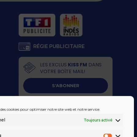
RÉGIE PUBLICITAIRE
LES EXCLUS
KISS FM
DANS
VOTRE BOÎTE MAIL!
S'ABONNER
 des cookies pour optimiser notre site web et notre service.
nel
Toujours activé
g