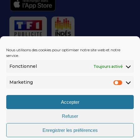
RÉGIE PUBLICITAIRE
Nous utilisons des cookies pour optimiser notre site web et notre
service.
Fonctionnel
Toujours activé
LES EXCLUS
KISS FM
DANS VOTRE
BOÎTE MAIL!
Marketing
Market
S'ABONNER
Accepter
Refuser
MENTIONS LÉGALES
Enregistrer les préférences
POLITIQUE DE CONFIDENTIALITÉ
© KISSFM