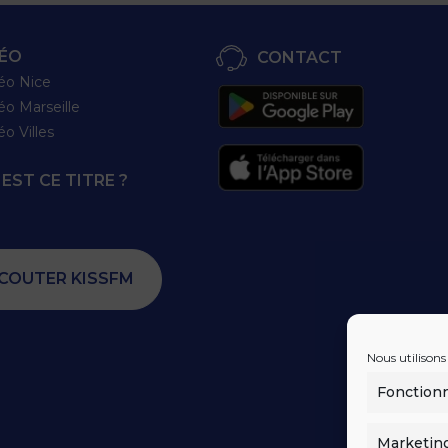
ÉO
CONTACT
éo Nice
éo Marseille
éo Villes
EST CE TITRE ?
COUTER KISSFM
Nous utilisons
Fonction
Marketin