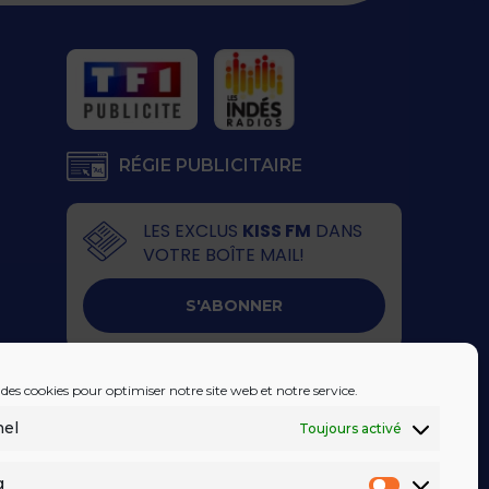
RÉGIE PUBLICITAIRE
LES EXCLUS
KISS FM
DANS
VOTRE BOÎTE MAIL!
S'ABONNER
 des cookies pour optimiser notre site web et notre service.
nel
Toujours activé
g