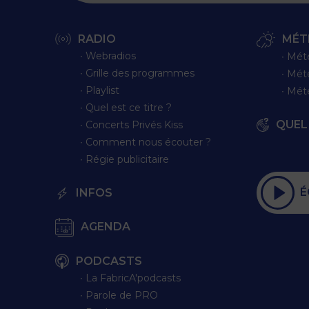
RADIO
MÉT
∙ Webradios
∙ Mét
∙ Grille des programmes
∙ Mét
∙ Playlist
∙ Mét
∙ Quel est ce titre ?
QUEL 
∙ Concerts Privés Kiss
∙ Comment nous écouter ?
∙ Régie publicitaire
É
INFOS
AGENDA
PODCASTS
∙ La FabricA'podcasts
∙ Parole de PRO