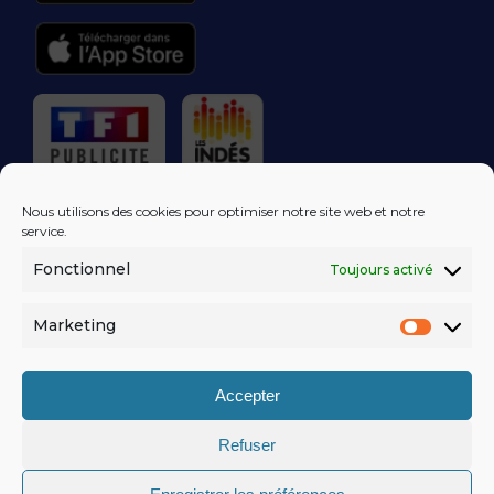
RÉGIE PUBLICITAIRE
Nous utilisons des cookies pour optimiser notre site web et notre
service.
Fonctionnel
Toujours activé
LES EXCLUS
KISS FM
DANS VOTRE
BOÎTE MAIL!
Marketing
Market
S'ABONNER
Accepter
Refuser
MENTIONS LÉGALES